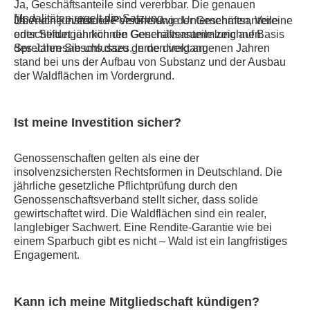
Ja, Geschäftsanteile sind vererbbar. Die genauen
Modalitäten regelt die Satzung.
Über eine eventuelle Verzinsung der Geschäftsanteile
Ja. Auch juristische Personen wie Unternehmen, Vereine
entscheidet jährlich die Generalversammlung auf Basis
oder Stiftungen können Geschäftsanteile zeichnen.
des Jahresabschlusses. In den vergangenen Jahren
Sprechen Sie uns dazu gerne direkt an.
stand bei uns der Aufbau von Substanz und der Ausbau
der Waldflächen im Vordergrund.
Ist meine Investition sicher?
Genossenschaften gelten als eine der
insolvenzsichersten Rechtsformen in Deutschland. Die
jährliche gesetzliche Pflichtprüfung durch den
Genossenschaftsverband stellt sicher, dass solide
gewirtschaftet wird. Die Waldflächen sind ein realer,
langlebiger Sachwert. Eine Rendite-Garantie wie bei
einem Sparbuch gibt es nicht – Wald ist ein langfristiges
Engagement.
Kann ich meine Mitgliedschaft kündigen?