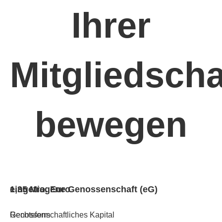
Ihrer
Mitgliedscha
bewegen
1,35 Mio. Euro
eingetragene Genossenschaft (eG)
Genossenschaftliches Kapital
Rechtsform