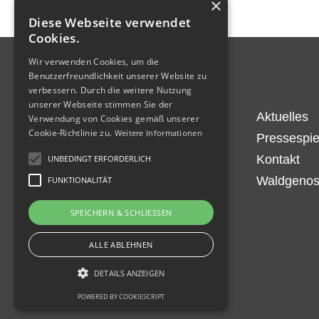
×
Diese Webseite verwendet
Cookies.
Wir verwenden Cookies, um die
Benutzerfreundlichkeit unserer Website zu
verbessern. Durch die weitere Nutzung
unserer Webseite stimmen Sie der
Start
Aktuelles
Verwendung von Cookies gemäß unserer
Cookie-Richtlinie zu.
Weitere Informationen
Über uns
Pressespie
Zahlen und Fakten
Kontakt
UNBEDINGT ERFORDERLICH
Organisation
Waldgenos
FUNKTIONALITÄT
Unterstützer
SPEICHERN & SCHLIESSEN
ALLE ABLEHNEN
DETAILS ANZEIGEN
POWERED BY COOKIESCRIPT